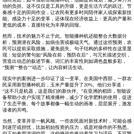
动的负担。这不仅仅是工具的升级，更是生活方式的跃迁。节
奏感十足的田间作业，让农民有更多时间陪伴家人或探索新技
能。感染力十足的变革，还体现在经济收益上：更高的产量和
更低的成本，直接转化为丰厚的回报。
然而，技术的魅力不止于此。智能播种机还能整合大数据分
析，预测潜在风险，如病虫害或极端天气。通过这些预测，农
民可以提前采取措施，避免损失。句子结构的多样性在这里显
现：短促的警句如“风险在前，预防在后”，与冗长描述交织，
营造出动态的叙述节奏。词汇的丰富性则如调色盘般多彩，
“预测”“整合”“动态”，让内容鲜活生动。
现实中的案例进一步印证了这一变革。在美国中西部，一群农
民采用新型播种机后，玉米产量提升了20%。他们分享道：
“这不只是机器，这是我们的新伙伴。”在亚洲的稻田，智能设
备帮助小农户实现了精准播种，减少了化学肥料的使用，促进
了生态平衡。每个故事都像一幅生动的画卷，层层展开，激发
读者的共鸣。
当然，变革并非一帆风顺。一些农民面对新技术时，可能会感
到迷茫或担忧，比如初始投资的压力，或是对操作的不熟悉。
但正如春雨滋润幼苗，这些挑战也推动着学习与适应。不可预