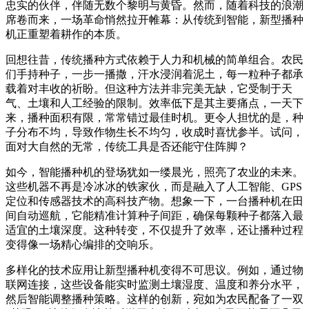
17
忠实的伙伴，伴随无数个黎明与黄昏。然而，随着科技的浪潮
日
席卷而来，一场革命悄然拉开帷幕：从传统到智能，新型播种
机正重塑着耕作的本质。
回想往昔，传统播种方式依赖于人力和机械的简单组合。农民
们手持种子，一步一播撒，汗水浸润着泥土，每一粒种子都承
载着对丰收的祈盼。但这种方法并非完美无缺，它受制于天
气、土壤和人工经验的限制。效率低下是其主要痛点，一天下
来，播种面积有限，常常错过最佳时机。更令人担忧的是，种
子分布不均，导致作物生长不均匀，收成时喜忧参半。试问，
面对大自然的无常，传统工具是否还能守住阵脚？
如今，智能播种机的登场犹如一缕晨光，照亮了农业的未来。
这些机器不再是冷冰冰的铁家伙，而是融入了人工智能、GPS
定位和传感器技术的高科技产物。想象一下，一台播种机在田
间自动巡航，它能精准计算种子间距，确保每颗种子都落入最
适宜的土壤深度。这种转变，不仅提升了效率，还让播种过程
变得像一场精心编排的交响乐。
多样化的技术应用让新型播种机变得不可思议。例如，通过物
联网连接，这些设备能实时监测土壤湿度、温度和养分水平，
然后智能调整播种策略。这样的创新，宛如为农民配备了一双