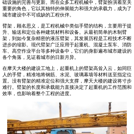
3
础设施的完善与更新。而在众多工程机械中，臂架扮演着至关
日
重要的角色，它以其独特的伸展能力和强大的承载力，成为了
城市建设中不可或缺的工程伙伴。
臂架，顾名思义，是工程机械中类似手臂的结构，主要用于提
升、输送和定位各种建筑材料和设备。从最初简单的木制臂
架，到如今复杂精密的液压臂架，其发展历程是工程技术不断
进步的缩影。现代臂架广泛应用于起重机、混凝土泵车、消防
车、高空作业平台等多种设备中，它们的身影遍布城市建设的
各个角落，见证着城市的日新月异。
在摩天大楼的建设工地上，起重机上的臂架高耸入云，如同巨
人的手臂，精准地将钢筋、水泥、玻璃幕墙等材料送至指定位
置。没有臂架的精准定位和强大支撑，摩天大楼的建设将寸步
难行。臂架的长度和承载能力直接决定了起重机的工作范围和
效率，也影响着整个工程的进度。