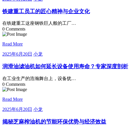
年
龙
6
铁建重工员工的匠心精神与企业文化
月
20
在铁建重工这座钢铁巨人般的工厂…
日
0 Comments
Read More
2025
小
2025年6月20日
小龙
年
龙
6
润滑油滤油机如何延长设备使用寿命？专家深度剖析
月
20
在工业生产的浩瀚舞台上，设备犹…
日
0 Comments
Read More
2025
小
2025年6月20日
小龙
年
龙
6
揭秘芝麻榨油机的节能环保优势与经济效益
月