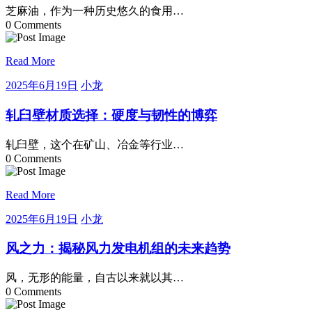
20
芝麻油，作为一种历史悠久的食用…
日
0 Comments
Read More
2025
小
2025年6月19日
小龙
年
龙
6
轧臼壁材质选择：硬度与韧性的博弈
月
19
轧臼壁，这个在矿山、冶金等行业…
日
0 Comments
Read More
2025
小
2025年6月19日
小龙
年
龙
6
风之力：揭秘风力发电机组的未来趋势
月
19
风，无形的能量，自古以来就以其…
日
0 Comments