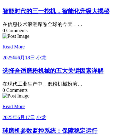
年
龙
6
智能时代的三一挖机，智能化升级大揭秘
月
18
在信息技术浪潮席卷全球的今天，…
日
0 Comments
Read More
2025
小
2025年6月18日
小龙
年
龙
6
选择合适磨粉机械的五大关键因素详解
月
18
在现代工业生产中，磨粉机械扮演…
日
0 Comments
Read More
2025
小
2025年6月17日
小龙
年
龙
6
球磨机参数监控系统：保障稳定运行
月