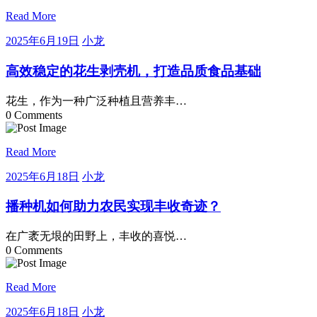
Read More
2025
小
2025年6月19日
小龙
年
龙
6
高效稳定的花生剥壳机，打造品质食品基础
月
19
花生，作为一种广泛种植且营养丰…
日
0 Comments
Read More
2025
小
2025年6月18日
小龙
年
龙
6
播种机如何助力农民实现丰收奇迹？
月
18
在广袤无垠的田野上，丰收的喜悦…
日
0 Comments
Read More
2025
小
2025年6月18日
小龙