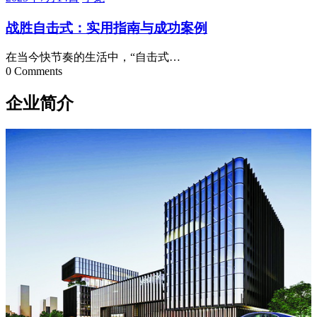
年
龙
7
战胜自击式：实用指南与成功案例
月
14
在当今快节奏的生活中，“自击式…
日
0 Comments
企业简介