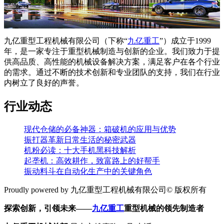
九亿重型工程机械有限公司（下称“
九亿重工
”）成立于1999
年，是一家专注于重型机械制造与创新的企业。我们致力于提
供高品质、高性能的机械设备解决方案，满足客户在各个行业
的需求。通过不断的技术创新和专业团队的支持，我们在行业
内树立了良好的声誉。
行业动态
现代仓储的必备神器：箱破机的应用与优势
振打器革新日常生活的秘密武器
机粉必读：十大手机黑科技解析
起垄机：高效耕作，致富路上的好帮手
振动料斗在自动化生产中的关键角色
Proudly powered by 九亿重型工程机械有限公司© 版权所有
探索创新，引领未来——
九亿重工
重型机械的领先制造者