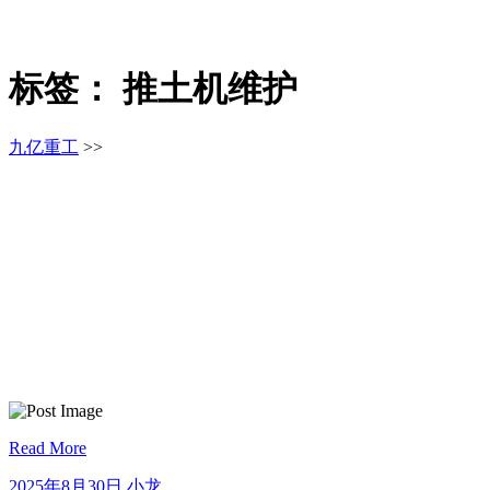
标签：
推土机维护
九亿重工
>>
Read More
2025
小
2025年8月30日
小龙