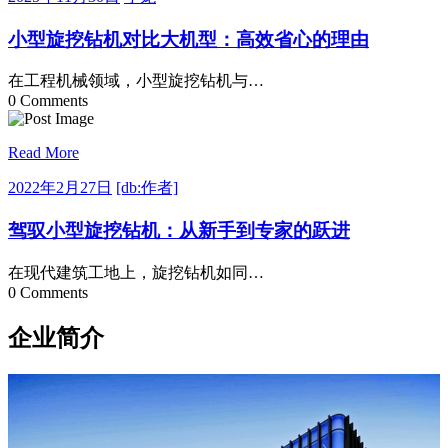
年
龙
11
小型旋挖钻机对比大机型：高效省心的理由
月
30
在工程机械领域，小型旋挖钻机与…
日
0 Comments
Read More
2022
[db:
2022年2月27日
[db:作者]
年
作
2
者]
驾驭小型旋挖钻机：从新手到专家的跃进
月
27
在现代建筑工地上，旋挖钻机如同…
日
0 Comments
企业简介