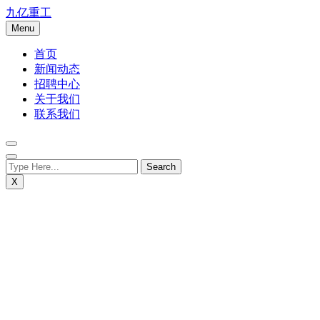
Skip
九亿重工
to
Menu
content
首页
新闻动态
招聘中心
关于我们
联系我们
X