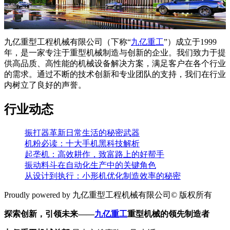
九亿重型工程机械有限公司（下称“
九亿重工
”）成立于1999
年，是一家专注于重型机械制造与创新的企业。我们致力于提
供高品质、高性能的机械设备解决方案，满足客户在各个行业
的需求。通过不断的技术创新和专业团队的支持，我们在行业
内树立了良好的声誉。
行业动态
振打器革新日常生活的秘密武器
机粉必读：十大手机黑科技解析
起垄机：高效耕作，致富路上的好帮手
振动料斗在自动化生产中的关键角色
从设计到执行：小形机优化制造效率的秘密
Proudly powered by 九亿重型工程机械有限公司© 版权所有
探索创新，引领未来——
九亿重工
重型机械的领先制造者