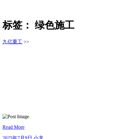
标签：
绿色施工
九亿重工
>>
Read More
2025
小
2025年7月9日
小龙