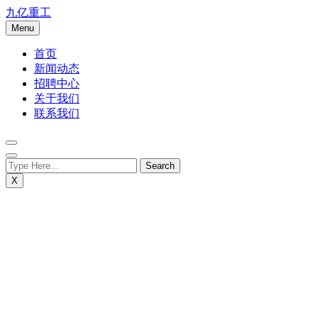
Skip
九亿重工
to
Menu
content
首页
新闻动态
招聘中心
关于我们
联系我们
X