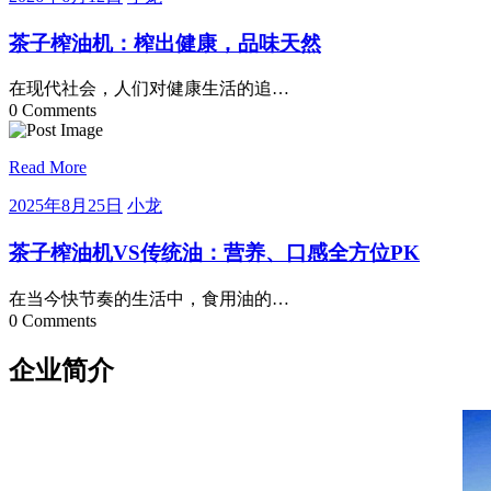
年
龙
6
茶子榨油机：榨出健康，品味天然
月
12
在现代社会，人们对健康生活的追…
日
0 Comments
Read More
2025
小
2025年8月25日
小龙
年
龙
8
茶子榨油机VS传统油：营养、口感全方位PK
月
25
在当今快节奏的生活中，食用油的…
日
0 Comments
企业简介