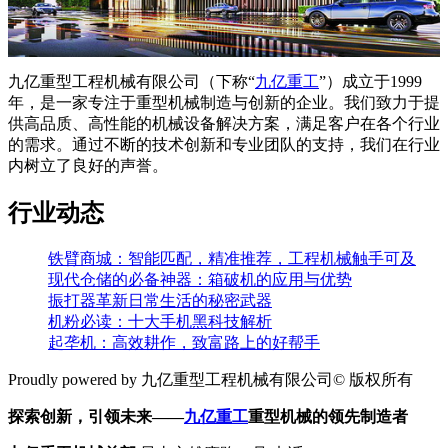
九亿重型工程机械有限公司（下称“
九亿重工
”）成立于1999
年，是一家专注于重型机械制造与创新的企业。我们致力于提
供高品质、高性能的机械设备解决方案，满足客户在各个行业
的需求。通过不断的技术创新和专业团队的支持，我们在行业
内树立了良好的声誉。
行业动态
铁臂商城：智能匹配，精准推荐，工程机械触手可及
现代仓储的必备神器：箱破机的应用与优势
振打器革新日常生活的秘密武器
机粉必读：十大手机黑科技解析
起垄机：高效耕作，致富路上的好帮手
Proudly powered by 九亿重型工程机械有限公司© 版权所有
探索创新，引领未来——
九亿重工
重型机械的领先制造者