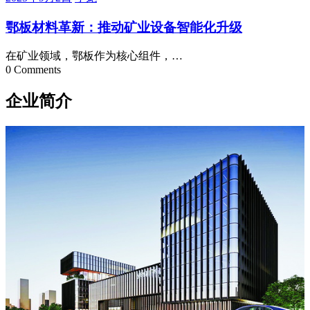
年
龙
9
鄂板材料革新：推动矿业设备智能化升级
月
2
在矿业领域，鄂板作为核心组件，…
日
0 Comments
企业简介