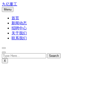
Skip
九亿重工
to
Menu
content
首页
新闻动态
招聘中心
关于我们
联系我们
X