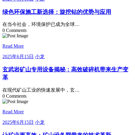
年
龙
6
绿色环保施工新选择：旋挖钻的优势与应用
月
15
在当今社会，环境保护已成为全球…
日
0 Comments
Read More
2025
小
2025年6月15日
小龙
年
龙
6
玄武岩矿山专用设备揭秘：高效破碎机带来生产变
月
革
15
日
在现代矿山工业的快速发展中，玄…
0 Comments
Read More
2025
小
2025年6月15日
小龙
年
龙
6