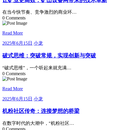
让矿业更高效：矿山设备网带来的技术革新
月
15
在当今快节奏、竞争激烈的商业环…
日
0 Comments
Read More
2025
小
2025年6月15日
小龙
年
龙
6
破式思维：突破常规，实现创新与突破
月
15
“破式思维”，一个听起来就充满…
日
0 Comments
Read More
2025
小
2025年6月15日
小龙
年
龙
6
机粉社区传奇：连接梦想的桥梁
月
15
在数字时代的大潮中，“机粉社区…
日
0 Comments