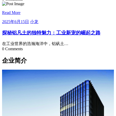
Read More
2025
小
2025年6月15日
小龙
年
龙
6
探秘铝凡土的独特魅力：工业新宠的崛起之路
月
15
在工业世界的浩瀚海洋中，铝矾土…
日
0 Comments
企业简介