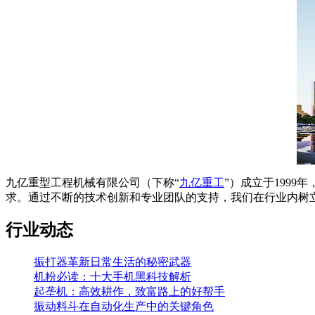
九亿重型工程机械有限公司（下称“
九亿重工
”）成立于199
求。通过不断的技术创新和专业团队的支持，我们在行业内树
行业动态
振打器革新日常生活的秘密武器
机粉必读：十大手机黑科技解析
起垄机：高效耕作，致富路上的好帮手
振动料斗在自动化生产中的关键角色