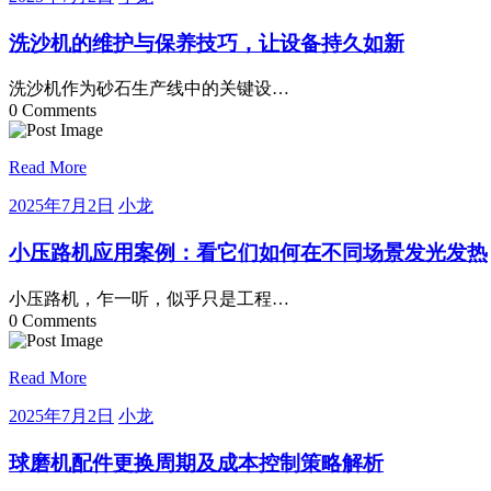
年
龙
7
洗沙机的维护与保养技巧，让设备持久如新
月
2
洗沙机作为砂石生产线中的关键设…
日
0 Comments
Read More
2025
小
2025年7月2日
小龙
年
龙
7
小压路机应用案例：看它们如何在不同场景发光发热
月
2
小压路机，乍一听，似乎只是工程…
日
0 Comments
Read More
2025
小
2025年7月2日
小龙
年
龙
7
球磨机配件更换周期及成本控制策略解析
月