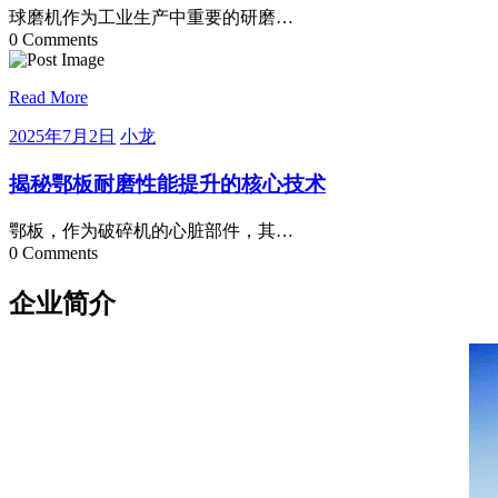
2
球磨机作为工业生产中重要的研磨…
日
0 Comments
Read More
2025
小
2025年7月2日
小龙
年
龙
7
揭秘鄂板耐磨性能提升的核心技术
月
2
鄂板，作为破碎机的心脏部件，其…
日
0 Comments
企业简介