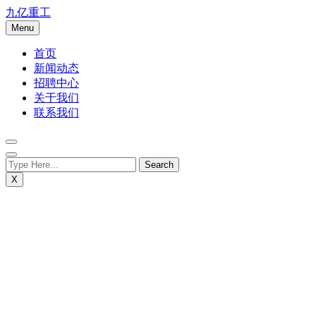
Skip
九亿重工
to
Menu
content
首页
新闻动态
招聘中心
关于我们
联系我们
X